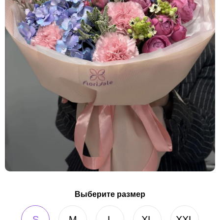
Выберите размер
S
M
L
XL
XXL